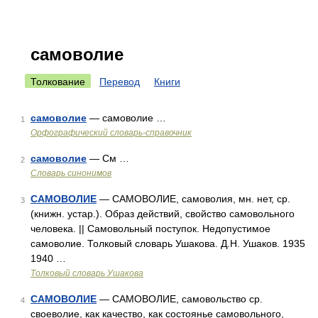
самоволие
Толкование
Перевод
Книги
самоволие
— самоволие …
1
Орфографический словарь-справочник
самоволие
— См …
2
Словарь синонимов
САМОВОЛИЕ
— САМОВОЛИЕ, самоволия, мн. нет, ср.
3
(книжн. устар.). Образ действий, свойство самовольного
человека. || Самовольный поступок. Недопустимое
самоволие. Толковый словарь Ушакова. Д.Н. Ушаков. 1935
1940 …
Толковый словарь Ушакова
САМОВОЛИЕ
— САМОВОЛИЕ, самовольство ср.
4
своеволие, как качество, как состоянье самовольного,