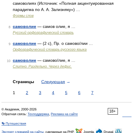
самоволиях (Источник: «Полная акцентуированная
парадигма по А. А. Зализняку») …
Формы слов
самоволие
— самов олие, я …
8
Русский орфографический словарь
самоволие
— (2 с), Пр. о самово/лии …
9
Орфографический словарь русского языка
самоволие
— самово/лие, я …
10
Слитно. Раздельно. Через дефис.
Страницы
Следующая
→
1
2
3
4
5
6
7
© Академик, 2000-2026
18+
Обратная связь:
Техподдержка
,
Реклама на сайте
👣 Путешествия
Экспорт словарей на сайты
, сделанные на PHP,
Joomla,
Drupal,