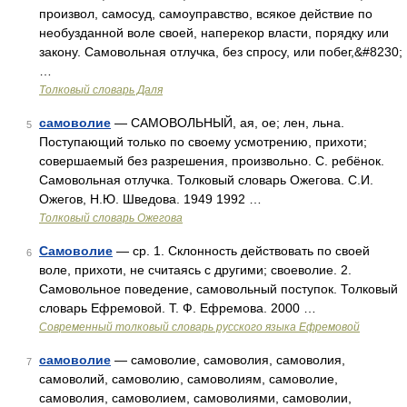
произвол, самосуд, самоуправство, всякое действие по
необузданной воле своей, наперекор власти, порядку или
закону. Самовольная отлучка, без спросу, или побег,&#8230;
…
Толковый словарь Даля
самоволие
— САМОВОЛЬНЫЙ, ая, ое; лен, льна.
5
Поступающий только по своему усмотрению, прихоти;
совершаемый без разрешения, произвольно. С. ребёнок.
Самовольная отлучка. Толковый словарь Ожегова. С.И.
Ожегов, Н.Ю. Шведова. 1949 1992 …
Толковый словарь Ожегова
Самоволие
— ср. 1. Склонность действовать по своей
6
воле, прихоти, не считаясь с другими; своеволие. 2.
Самовольное поведение, самовольный поступок. Толковый
словарь Ефремовой. Т. Ф. Ефремова. 2000 …
Современный толковый словарь русского языка Ефремовой
самоволие
— самоволие, самоволия, самоволия,
7
самоволий, самоволию, самоволиям, самоволие,
самоволия, самоволием, самоволиями, самоволии,